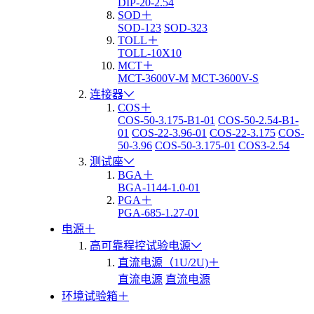
DIP-20-2.54
SOD
SOD-123
SOD-323
TOLL
TOLL-10X10
MCT
MCT-3600V-M
MCT-3600V-S
连接器
COS
COS-50-3.175-B1-01
COS-50-2.54-B1-
01
COS-22-3.96-01
COS-22-3.175
COS-
50-3.96
COS-50-3.175-01
COS3-2.54
测试座
BGA
BGA-1144-1.0-01
PGA
PGA-685-1.27-01
电源
高可靠程控试验电源
直流电源（1U/2U)
直流电源
直流电源
环境试验箱