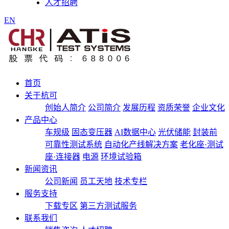
人才招聘
EN
首页
关于杭可
创始人简介
公司简介
发展历程
资质荣誉
企业文化
产品中心
车规级
固态变压器
AI数据中心
光伏储能
封装前
可靠性测试系统
自动化产线解决方案
老化座·测试
座·连接器
电源
环境试验箱
新闻资讯
公司新闻
员工天地
技术专栏
服务支持
下载专区
第三方测试服务
联系我们