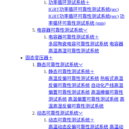
功率循环测试系统
IGBT功率循环可靠性测试系统(sec)
IGBT功率循环可靠性测试系统(sec)
功
率循环可靠性测试系统 (min)
电容器可靠性测试系统
电容器可靠性测试系统
多层陶瓷电容可靠性测试系统
电容器
高温高湿可靠性测试系统
固态变压器
静态可靠性测试系统
静态可靠性测试系统
高温反偏可靠性测试系统
热板式高温
反偏可靠性测试系统
自动化产线高温
偏置可靠性测试系统
高温栅偏可靠性
测试系统
高温偏置可靠性测试系统
高
温高湿反偏可靠性测试系统
动态可靠性测试系统
动态可靠性测试系统
高温动态反偏可靠性测试系统
高温动