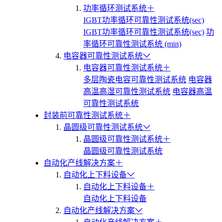
功率循环测试系统
IGBT功率循环可靠性测试系统(sec)
IGBT功率循环可靠性测试系统(sec)
功
率循环可靠性测试系统 (min)
电容器可靠性测试系统
电容器可靠性测试系统
多层陶瓷电容可靠性测试系统
电容器
高温高湿可靠性测试系统
电容器高温
可靠性测试系统
封装前可靠性测试系统
晶圆级可靠性测试系统
晶圆级可靠性测试系统
晶圆级可靠性测试系统
自动化产线解决方案
自动化上下料设备
自动化上下料设备
自动化上下料设备
自动化产线解决方案