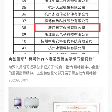
再创佳绩！杭可仪器入选第五批国家级专精特新“小巨人”名单
为深入贯彻习近平总书记关于“培育一批‘专精特新’中小企业”
的重要指示精神，工业和信息化部开展了第五批专精特新“小
巨人”企业培育和第二批专精特新“小巨人”企业复核工作，现已
2023/08/01
完成相关审核。